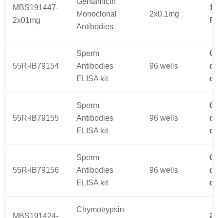
Gentamicin
MBS191447-
14
Monoclonal
2x0.1mg
2x01mg
R
Antibodies
Sperm
Ce
55R-IB79154
Antibodies
96 wells
d
ELISA kit
of
Sperm
Ce
55R-IB79155
Antibodies
96 wells
d
ELISA kit
of
Sperm
Ce
55R-IB79156
Antibodies
96 wells
d
ELISA kit
of
Chymotrypsin
MBS191424-
26