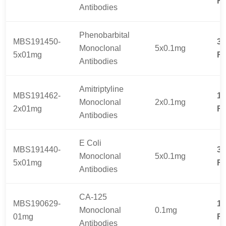
R
Antibodies
Phenobarbital
MBS191450-
31
Monoclonal
5x0.1mg
5x01mg
R
Antibodies
Amitriptyline
MBS191462-
13
Monoclonal
2x0.1mg
2x01mg
R
Antibodies
E Coli
MBS191440-
31
Monoclonal
5x0.1mg
5x01mg
R
Antibodies
CA-125
MBS190629-
16
Monoclonal
0.1mg
01mg
R
Antibodies