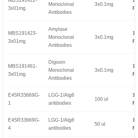
MBS191422-
19
Monoclonal
3x0.1mg
3x01mg
R
Antibodies
Amylase
MBS191423-
19
Monoclonal
3x0.1mg
3x01mg
R
Antibodies
Digoxin
MBS191461-
19
Monoclonal
3x0.1mg
3x01mg
R
Antibodies
E45R33669G-
LGG-1/Atg8
17
100 ul
1
antibodies
R
E45R33669G-
LGG-1/Atg8
13
50 ul
4
antibodies
R