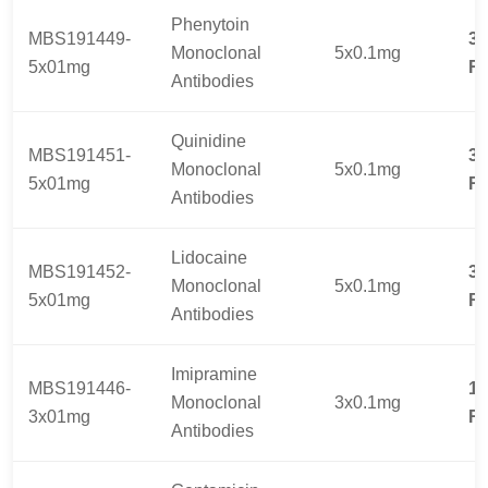
Phenytoin
MBS191449-
31
Monoclonal
5x0.1mg
5x01mg
R
Antibodies
Quinidine
MBS191451-
31
Monoclonal
5x0.1mg
5x01mg
R
Antibodies
Lidocaine
MBS191452-
31
Monoclonal
5x0.1mg
5x01mg
R
Antibodies
Imipramine
MBS191446-
19
Monoclonal
3x0.1mg
3x01mg
R
Antibodies