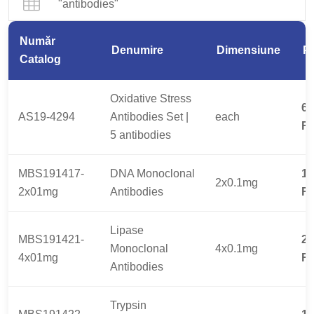
"antibodies"
Număr
Denumire
Dimensiune
Pr
Catalog
Oxidative Stress
65
AS19-4294
Antibodies Set |
each
R
5 antibodies
MBS191417-
DNA Monoclonal
13
2x0.1mg
2x01mg
Antibodies
R
Lipase
MBS191421-
25
Monoclonal
4x0.1mg
4x01mg
R
Antibodies
Trypsin