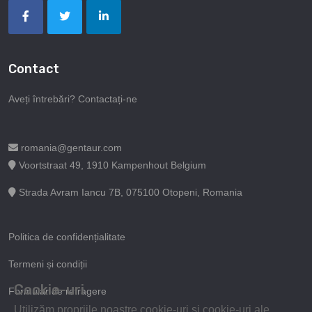
Contact
Aveți întrebări? Contactați-ne
romania@gentaur.com
Voortstraat 49, 1910 Kampenhout Belgium
Strada Avram Iancu 7B, 075100 Otopeni, Romania
Politica de confidențialitate
Termeni și condiții
Cookie-uri
Formular de retragere
Utilizăm propriile noastre cookie-uri și cookie-uri ale