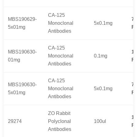
CA-125
MBS190629-
73
Monoclonal
5x0.1mg
5x01mg
R
Antibodies
CA-125
MBS190630-
16
Monoclonal
0.1mg
01mg
R
Antibodies
CA-125
MBS190630-
73
Monoclonal
5x0.1mg
5x01mg
R
Antibodies
ZO Rabbit
19
29274
Polyclonal
100ul
R
Antibodies