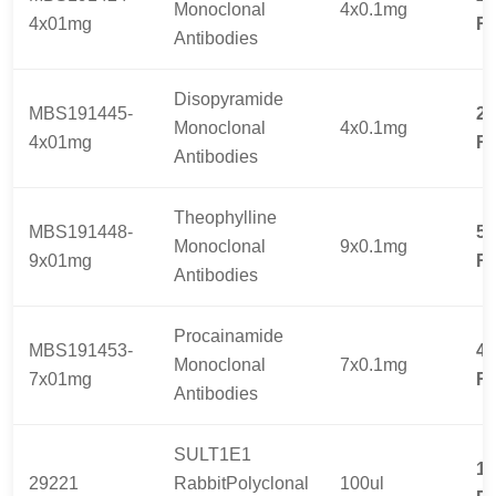
Monoclonal
4x0.1mg
4x01mg
R
Antibodies
Disopyramide
MBS191445-
25
Monoclonal
4x0.1mg
4x01mg
R
Antibodies
Theophylline
MBS191448-
53
Monoclonal
9x0.1mg
9x01mg
R
Antibodies
Procainamide
MBS191453-
42
Monoclonal
7x0.1mg
7x01mg
R
Antibodies
SULT1E1
19
29221
RabbitPolyclonal
100ul