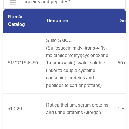
"proteins-and-peptides"
Număr
Denumire
Dime
Catalog
Sulfo-SMCC
(Sulfosuccinimidyl-trans-4-(N-
maleimidomethyl)cyclohexane-
SMCC15-N-50
1-carboxylate) (water soluble
50 m
linker to couple cysteine-
containing proteins and
peptides to carrier proteins)
Rat epithelium, serum proteins
51-220
1 Ea
and urine proteins Allergen