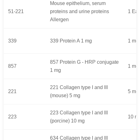
Mouse epithelium, serum
51-221
proteins and urine proteins
1 Ea
Allergen
339
339 Protein A 1 mg
1 mg
857 Protein G - HRP conjugate
857
1 mg
1 mg
221 Collagen type I and III
221
5 mg
(mouse) 5 mg
223 Collagen type I and III
223
10 m
(porcine) 10 mg
634 Collagen type I and III