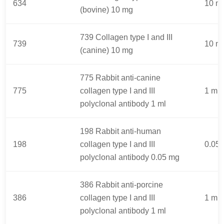
634
10 m
(bovine) 10 mg
739 Collagen type I and III
739
10 m
(canine) 10 mg
775 Rabbit anti-canine
775
collagen type I and III
1 ml
polyclonal antibody 1 ml
198 Rabbit anti-human
198
collagen type I and III
0.05
polyclonal antibody 0.05 mg
386 Rabbit anti-porcine
386
collagen type I and III
1 ml
polyclonal antibody 1 ml