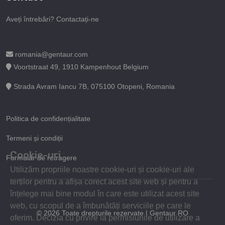
Aveți întrebări? Contactați-ne
romania@gentaur.com
Voortstraat 49, 1910 Kampenhout Belgium
Strada Avram Iancu 7B, 075100 Otopeni, Romania
Politica de confidențialitate
Termeni și condiții
Cookie-uri
Formular de retragere
Utilizăm propriile noastre cookie-uri și cookie-uri ale
terților pentru a afișa corect acest site web și pentru a
înțelege mai bine modul în care este utilizat acest site
web, cu scopul de a îmbunătăți serviciile pe care le
© 2026 Toate drepturile rezervate | Gentaur RO
oferim. Decizia cu privire la permisiunile de utilizare a