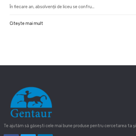
În fiecare an, absolvenții de liceu se confru...
Citește mai mult
Te ajutăm să găsești cele mai bune produse pentru cercetarea ta și î