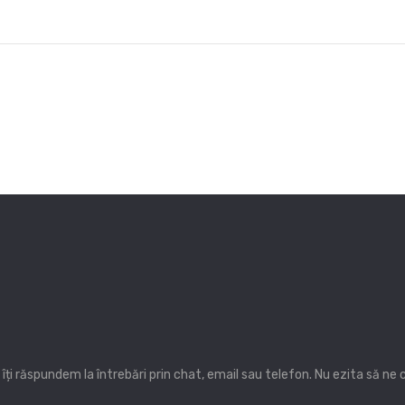
ți răspundem la întrebări prin chat, email sau telefon. Nu ezita să ne