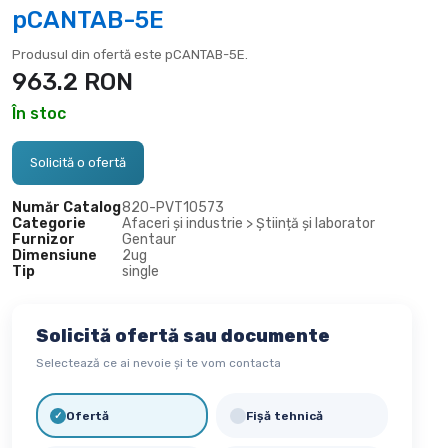
pCANTAB-5E
Produsul din ofertă este pCANTAB-5E.
963.2
RON
În stoc
Solicită o ofertă
Număr Catalog
820-
PVT10573
Categorie
Afaceri și industrie > Știință și laborator
Furnizor
Gentaur
Dimensiune
2ug
Tip
single
Solicită ofertă sau documente
Selectează ce ai nevoie și te vom contacta
Ofertă
Fișă tehnică
✓
✓