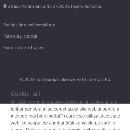
Strada Avram Iancu 7B, 075100 Otopeni, Romania
Politica de confidențialitate
Termeni și condiții
Formular de retragere
© 2026 Toate drepturile rezervate | Gentaur RO
Cookie-uri
Utilizăm propriile noastre cookie-uri și cookie-uri ale
terților pentru a afișa corect acest site web și pentru a
înțelege mai bine modul în care este utilizat acest site
web, cu scopul de a îmbunătăți serviciile pe care le
oferim. Decizia cu privire la permisiunile de utilizare a