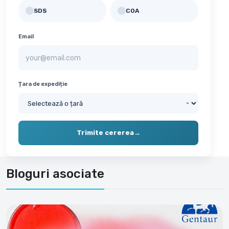
SDS
COA
✓
✓
Email
Țara de expediție
Trimite cererea
→
Bloguri asociate