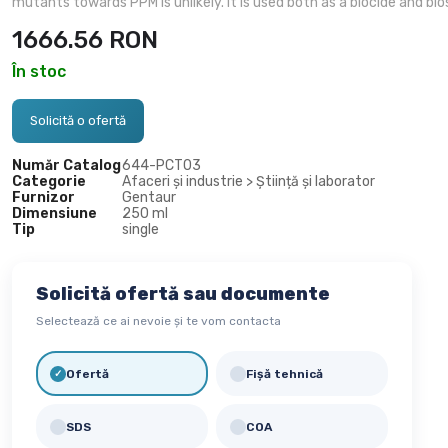
mutants towards PPM is unlikely. It is used both as a biocide and 
1666.56
RON
În stoc
Solicită o ofertă
Număr Catalog
644-
PCT03
Categorie
Afaceri și industrie > Știință și laborator
Furnizor
Gentaur
Dimensiune
250 ml
Tip
single
Solicită ofertă sau documente
Selectează ce ai nevoie și te vom contacta
Ofertă
Fișă tehnică
✓
✓
SDS
COA
✓
✓