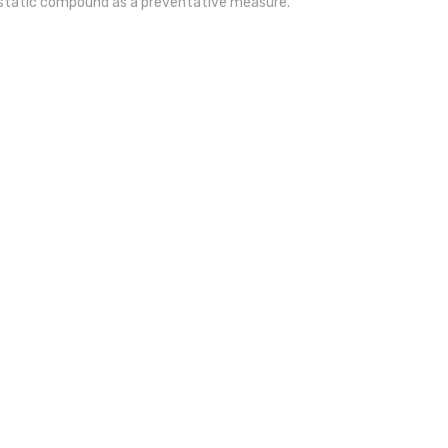
biostatic compound as a preventative measure.