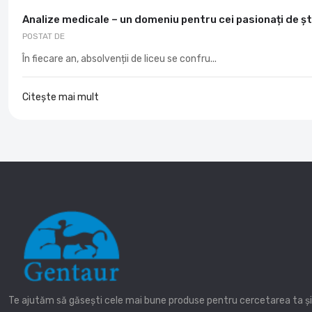
Analize medicale – un domeniu pentru cei pasionați de șt
POSTAT DE
În fiecare an, absolvenții de liceu se confru...
Citește mai mult
Te ajutăm să găsești cele mai bune produse pentru cercetarea ta și î