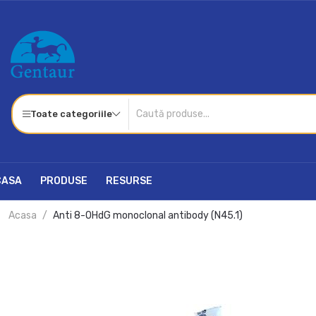
Toate categoriile
CASA
PRODUSE
RESURSE
Acasa
Anti 8-OHdG monoclonal antibody (N45.1)