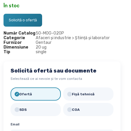
În stoc
Solicită o ofertă
Număr Catalog
50-
MOG-020P
Categorie
Afaceri și industrie > Știință și laborator
Furnizor
Gentaur
Dimensiune
20 ug
Tip
single
Solicită ofertă sau documente
Selectează ce ai nevoie și te vom contacta
Ofertă
Fișă tehnică
✓
✓
SDS
COA
✓
✓
Email