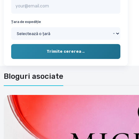
Țara de expediție
Trimite cererea
→
Bloguri asociate