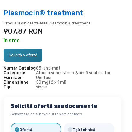
Plasmocin® treatment
Produsul din ofertă este Plasmocin® treatment.
907.87
RON
În stoc
Solicită o ofertă
Număr Catalog
85-
ant-mpt
Categorie
Afaceri și industrie > Știință și laborator
Furnizor
Gentaur
Dimensiune
50 mg (2 x 1 ml)
Tip
single
Solicită ofertă sau documente
Selectează ce ai nevoie și te vom contacta
Ofertă
Fișă tehnică
✓
✓