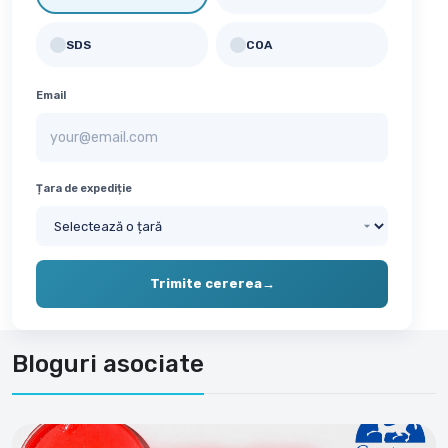
SDS
COA
✓
✓
Email
Țara de expediție
Trimite cererea
→
Bloguri asociate