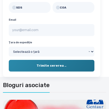
SDS
COA
✓
✓
Email
Țara de expediție
Trimite cererea
→
Bloguri asociate