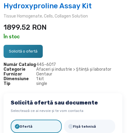
Hydroxyproline Assay Kit
Tissue Homogenate, Cells, Collagen Solution
1899.52
RON
În stoc
Solicită o ofertă
Număr Catalog
445-
6017
Categorie
Afaceri și industrie > Știință și laborator
Furnizor
Gentaur
Dimensiune
1 kit
Tip
single
Solicită ofertă sau documente
Selectează ce ai nevoie și te vom contacta
Ofertă
Fișă tehnică
✓
✓