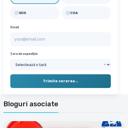
SDS
COA
✓
✓
Email
Țara de expediție
Trimite cererea
→
Bloguri asociate