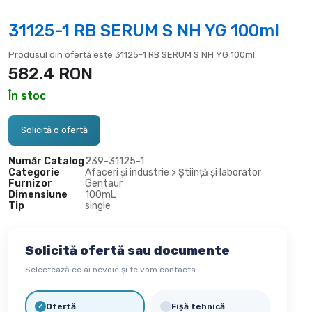
31125-1 RB SERUM S NH YG 100ml
Produsul din ofertă este 31125-1 RB SERUM S NH YG 100ml.
582.4
RON
În stoc
Solicită o ofertă
Număr Catalog
239-
31125-1
Categorie
Afaceri și industrie > Știință și laborator
Furnizor
Gentaur
Dimensiune
100mL
Tip
single
Solicită ofertă sau documente
Selectează ce ai nevoie și te vom contacta
Ofertă
Fișă tehnică
✓
✓